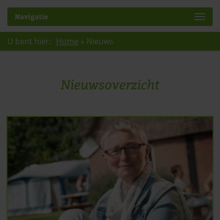
Navigatie
U bent hier:
Home
»
Nieuws
Nieuwsoverzicht