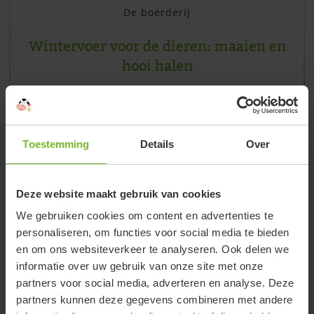
De boerderij
Wintervoer voor de dieren: maaien en
hooi halen
10 augustus, 2016
Nu het zomer is lijkt de winter nog ver weg, maar
toch zijn we op de boerderijcamping Het
Toestemming
Details
Over
Varsenerveld al druk met de voorbereidingen
voor de winterperiode. Zo hebben we afgelopen
tijd gemaaid en hooi gehaald! We maken dan
Deze website maakt gebruik van cookies
hooipakketjes zodat we e
We gebruiken cookies om content en advertenties te
personaliseren, om functies voor social media te bieden
Lees verder
en om ons websiteverkeer te analyseren. Ook delen we
informatie over uw gebruik van onze site met onze
partners voor social media, adverteren en analyse. Deze
partners kunnen deze gegevens combineren met andere