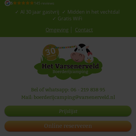
5
145 reviews
Al 30 jaar gastvrij
Midden in het vechtdal
Gratis WiFi
Omgeving
Contact
Bel of whatsapp:
06 - 219 838 95
Mail:
boerderijcamping@varsenerveld.nl
Prijslijst
Online reserveren