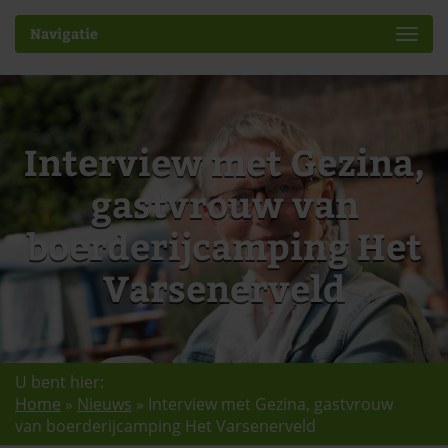
Navigatie
Interview met Gezina,
gastvrouw van
boerderijcamping Het
Varsenerveld
U bent hier:
Home
»
Nieuws
»
Interview met Gezina, gastvrouw
van boerderijcamping Het Varsenerveld