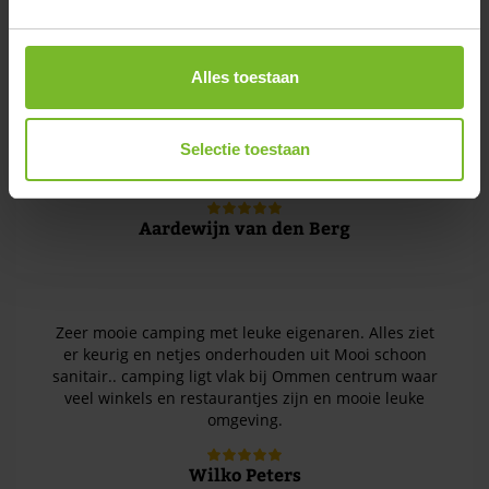
Wij verbleven op boerderijcamping Varsenerveld als
rustpunt tijdens de Socialrun en het was echt een
verademing. Vanaf het eerste moment enorm
Alles toestaan
vriendelijk ontvangen. Het sanitair is schoon en goed
verzorgd, alles keurig onderhouden. Het terrein zelf
ligt prachtig, met weids uitzicht over het landsgoed
Selectie toestaan
en een rustige, fijne sfeer. Echt een plek waar je
helemaal tot rust kunt komen. Een aanrader!
Aardewijn van den Berg
Zeer mooie camping met leuke eigenaren. Alles ziet
er keurig en netjes onderhouden uit Mooi schoon
sanitair.. camping ligt vlak bij Ommen centrum waar
veel winkels en restaurantjes zijn en mooie leuke
omgeving.
Wilko Peters