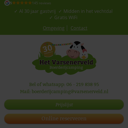
5
145 reviews
Al 30 jaar gastvrij
Midden in het vechtdal
Gratis WiFi
Omgeving
Contact
Bel of whatsapp:
06 - 219 838 95
Mail:
boerderijcamping@varsenerveld.nl
Prijslijst
Online reserveren