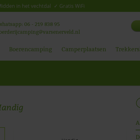
idden in het vechtdal
Gratis WiFi
 whatsapp:
06 - 219 838 95
oerderijcamping@varsenerveld.nl
Boerencamping
Camperplaatsen
Trekkers
andig
A
D