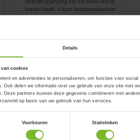
Boerderijcamping het Varsenerveld te
bieden heeft. U kunt kampeerplaatsen
boeken voor uw tent, caravan of camper,
maar u kunt ook overnachten in onze
trekkershut of het va
Details
Lees verder
 van cookies
ent en advertenties te personaliseren, om functies voor social
. Ook delen we informatie over uw gebruik van onze site met on
e. Deze partners kunnen deze gegevens combineren met andere i
erzameld op basis van uw gebruik van hun services.
Voorkeuren
Statistieken