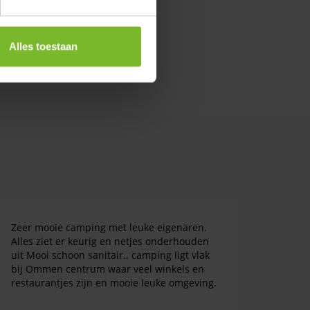
Alles toestaan
Zeer mooie camping met leuke eigenaren.
Alles ziet er keurig en netjes onderhouden
uit Mooi schoon sanitair.. camping ligt vlak
bij Ommen centrum waar veel winkels en
restaurantjes zijn en mooie leuke omgeving.