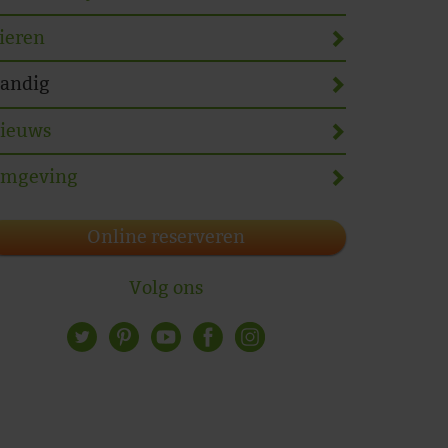
ieren
andig
ieuws
mgeving
Online reserveren
Volg ons