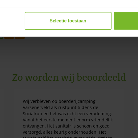
Selectie toestaan
2
>
Zo worden wij beoordeeld
Wij verbleven op boerderijcamping
Varsenerveld als rustpunt tijdens de
Socialrun en het was echt een verademing.
Vanaf het eerste moment enorm vriendelijk
ontvangen. Het sanitair is schoon en goed
verzorgd, alles keurig onderhouden. Het