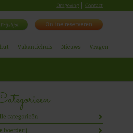
Omgeving
Contact
Online reserveren
Prijslijst
hut
Vakantiehuis
Nieuws
Vragen
Categorieen
lle categorieën
e boerderij