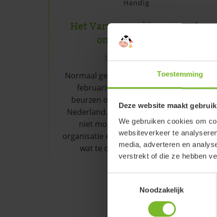
Handig
Het Varsenerveld staat op de
online SVR Beurs
1 februari, 2022
Toestemming
Normaal gesproken kun je in januari en
februari rondstruinen op de SVR
beurzen op verschillende plekken in
Deze website maakt gebruik
Nederland. Dit jaar is dat logischerwijs
We gebruiken cookies om cont
niet mogelijk, maar dat heeft de
websiteverkeer te analyseren
organisatie er niet van weerhouden toch
media, adverteren en analys
wat te organiseren. Op de onl...
verstrekt of die ze hebben v
Lees verder
Toestemmingsselectie
Noodzakelijk