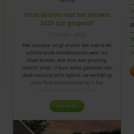
Handig
D
Onze deuren voor het seizoen
2023 zijn geopend!
H
17 maart, 2023
N
Het voorjaar zorgt ervoor dat overal de
schitterende lentebloemen weer tot
O
bloei komen, wat voor een prachtig
uitzicht zorgt. U kunt volop genieten van
deze natuurpracht tijdens uw verblijf op
onze fijne boerencamping in het
pittoreske Vechtdal. En w
Lees verder