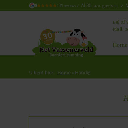
Al 30 jaar gastvrij
M
5
145 reviews
Bel of
Mail:
b
Home
U bent hier:
Home
»
Handig
H