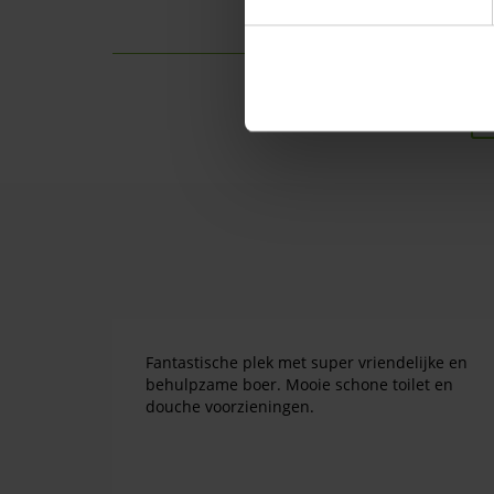
1
Fantastische plek met super vriendelijke en
behulpzame boer. Mooie schone toilet en
douche voorzieningen.