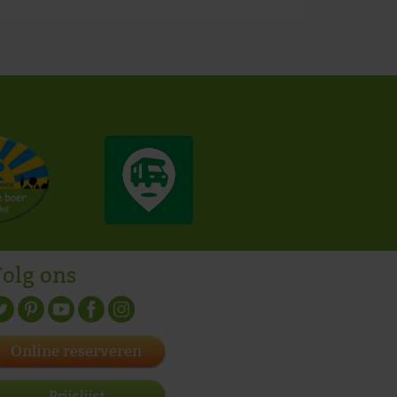
olg ons
Online reserveren
Prijslijst