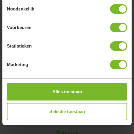
Toestemmingsselectie
Noodzakelijk
Categorieen
Voorkeuren
Alle categorieën
Statistieken
De boerderij
Dieren
Marketing
Handig
Nieuws
Alles toestaan
Omgeving
Selectie toestaan
Online reserveren
Volg ons