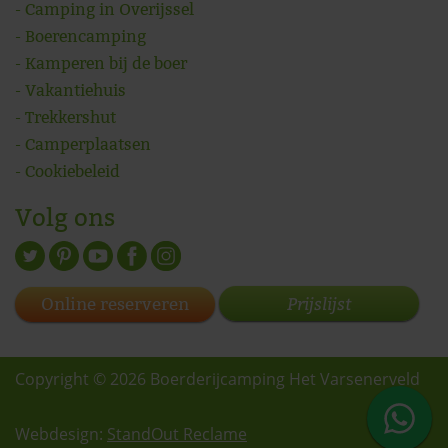
Camping in Overijssel
Boerencamping
Kamperen bij de boer
Vakantiehuis
Trekkershut
Camperplaatsen
Cookiebeleid
Volg ons
Prijslijst
Online reserveren
Copyright © 2026 Boerderijcamping Het Varsenerveld
Webdesign:
StandOut Reclame