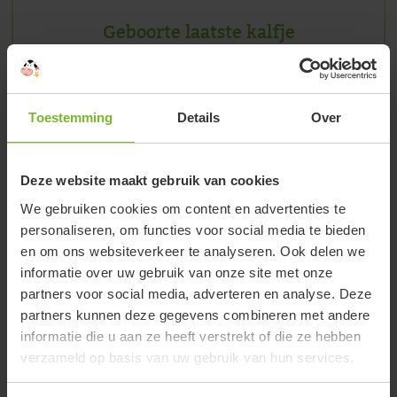
Geboorte laatste kalfje
14 december, 2015
Nou ja, kalfje. Verslag rond de geboorte van het
laatste kalfje in 2013. Ik (Jim) was thuis toen op
Toestemming
Details
Over
een dinsdagmiddag de telefoon ging. Gezina met
de vraag: “Kom je”, verder niets. Op de boerderij
Deze website maakt gebruik van cookies
aangekomen zegt Gezina ik heb ook Sander op
zijn
We gebruiken cookies om content en advertenties te
personaliseren, om functies voor social media te bieden
en om ons websiteverkeer te analyseren. Ook delen we
Lees verder
informatie over uw gebruik van onze site met onze
partners voor social media, adverteren en analyse. Deze
partners kunnen deze gegevens combineren met andere
informatie die u aan ze heeft verstrekt of die ze hebben
verzameld op basis van uw gebruik van hun services.