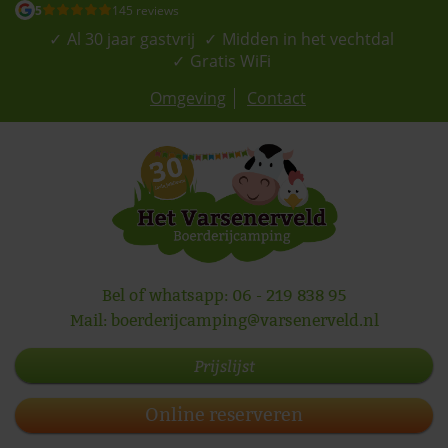
5
145 reviews
Al 30 jaar gastvrij
Midden in het vechtdal
Gratis WiFi
Omgeving
Contact
Bel of whatsapp:
06 - 219 838 95
Mail:
boerderijcamping@varsenerveld.nl
Prijslijst
Online reserveren