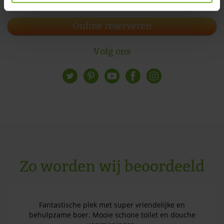
Online reserveren
Volg ons
Zo worden wij beoordeeld
Fantastische plek met super vriendelijke en
behulpzame boer. Mooie schone toilet en douche