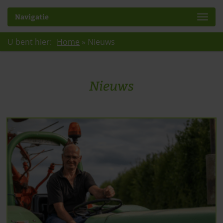
Navigatie
U bent hier:
Home
»
Nieuws
Nieuws