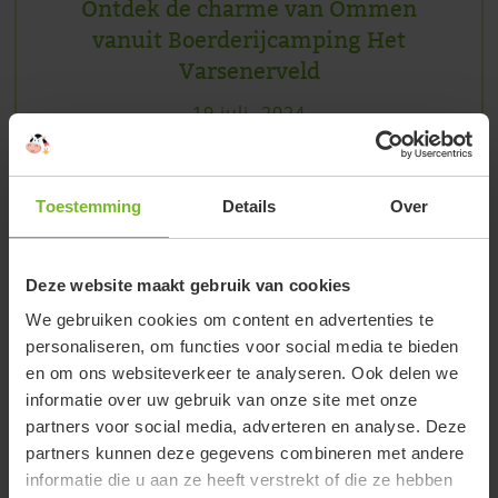
Ontdek de charme van Ommen
vanuit Boerderijcamping Het
Varsenerveld
19 juli, 2024
Ommen is gezegend met een overvloed aan
prachtige natuur. De heerlijke bossen, Landgoed
Toestemming
Details
Over
Eerde, de prachtige zandverstuivingen van de
Sahara en de adembenemende Lemelerberg
bieden eindeloze mogelijkheden voor wandel- en
Deze website maakt gebruik van cookies
fietsliefhebbers. Wat ook fijn
We gebruiken cookies om content en advertenties te
personaliseren, om functies voor social media te bieden
Lees verder
en om ons websiteverkeer te analyseren. Ook delen we
informatie over uw gebruik van onze site met onze
partners voor social media, adverteren en analyse. Deze
partners kunnen deze gegevens combineren met andere
informatie die u aan ze heeft verstrekt of die ze hebben