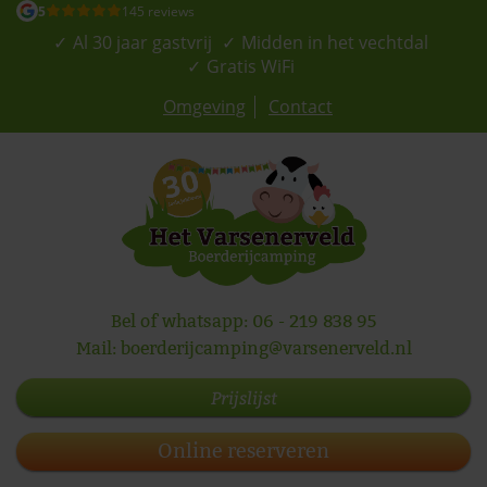
5
145 reviews
Al 30 jaar gastvrij
Midden in het vechtdal
Gratis WiFi
Omgeving
Contact
Bel of whatsapp:
06 - 219 838 95
Mail:
boerderijcamping@varsenerveld.nl
Prijslijst
Online reserveren