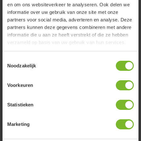
en om ons websiteverkeer te analyseren. Ook delen we
informatie over uw gebruik van onze site met onze
partners voor social media, adverteren en analyse. Deze
partners kunnen deze gegevens combineren met andere
informatie die u aan ze heeft verstrekt of die ze hebben
Zo worden wij beoordeeld
verzameld op basis van uw gebruik van hun services.
Toestemmingsselectie
Noodzakelijk
Fantastische plek met super vriendelijke en
behulpzame boer. Mooie schone toilet en douche
voorzieningen.
Voorkeuren
Anja van Krimpen
Statistieken
Marketing
Wij verbleven op boerderijcamping Varsenerveld als
rustpunt tijdens de Socialrun en het was echt een
verademing. Vanaf het eerste moment enorm