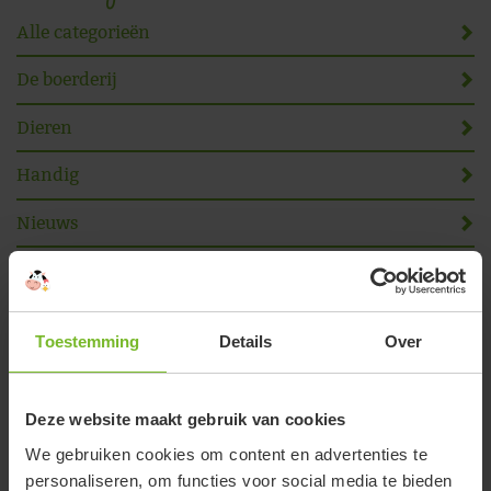
Alle categorieën
De boerderij
Dieren
Handig
Nieuws
Omgeving
Online reserveren
Toestemming
Details
Over
Volg ons
Deze website maakt gebruik van cookies
We gebruiken cookies om content en advertenties te
personaliseren, om functies voor social media te bieden