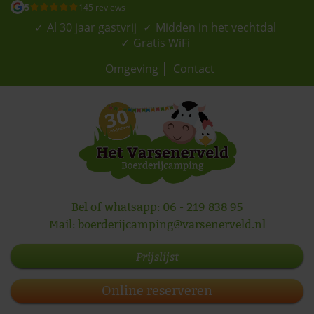
5
145 reviews
Al 30 jaar gastvrij
Midden in het vechtdal
Gratis WiFi
Omgeving
Contact
Bel of whatsapp:
06 - 219 838 95
Mail:
boerderijcamping@varsenerveld.nl
Prijslijst
Online reserveren