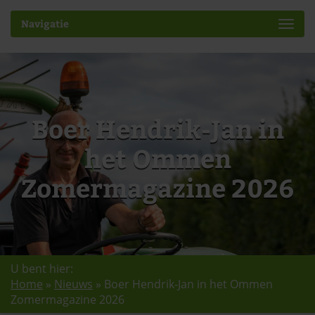
Navigatie
Boer Hendrik-Jan in
het Ommen
Zomermagazine 2026
U bent hier:
Home
»
Nieuws
»
Boer Hendrik-Jan in het Ommen
Zomermagazine 2026