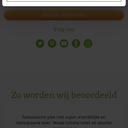
Online reserveren
Volg ons
Zo worden wij beoordeeld
Fantastische plek met super vriendelijke en
behulpzame boer. Mooie schone toilet en douche