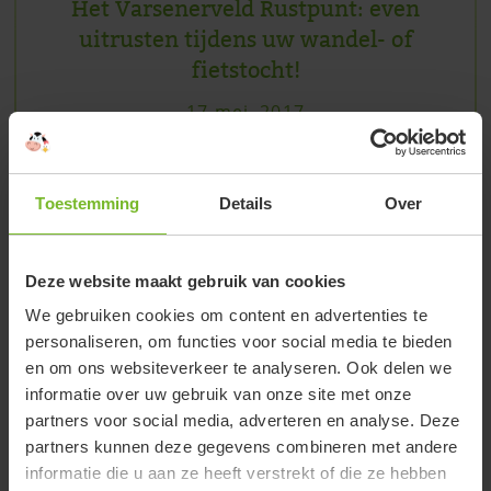
Het Varsenerveld Rustpunt: even
uitrusten tijdens uw wandel- of
fietstocht!
17 mei, 2017
Het Varsenerveld Rustpunt op onze boerderij is
een heerlijke zonnige plek waar alle fietsers en
Toestemming
Details
Over
wandelaars die ons punt passeren welkom zijn.
Er staat altijd koffie en thee klaar en u kunt er
een gezellig praatje maken op onze boerderij.
Deze website maakt gebruik van cookies
Daarnaast ku
We gebruiken cookies om content en advertenties te
personaliseren, om functies voor social media te bieden
Lees verder
en om ons websiteverkeer te analyseren. Ook delen we
informatie over uw gebruik van onze site met onze
partners voor social media, adverteren en analyse. Deze
partners kunnen deze gegevens combineren met andere
informatie die u aan ze heeft verstrekt of die ze hebben