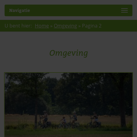
Navigatie
U bent hier:
Home
»
Omgeving
»
Pagina 2
Omgeving