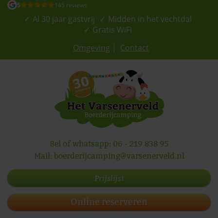
5
145 reviews
Al 30 jaar gastvrij
Midden in het vechtdal
Gratis WiFi
Omgeving
Contact
Bel of whatsapp:
06 - 219 838 95
Mail:
boerderijcamping@varsenerveld.nl
Prijslijst
Online reserveren