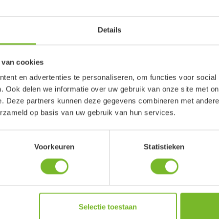
zelfs de opa’s en oma’s waren in hun nopjes met een
let en neurieden mee met kinderliedjes van toen. Ook
w is het sanistation, waar opvallend veel gebruik van
Details
emaakt. Het toilet legen, oud water lozen en weer vers
er tanken. Zo kan uw camper er weer even tegenaan.
 van cookies
rijcamping!
ent en advertenties te personaliseren, om functies voor social
. Ook delen we informatie over uw gebruik van onze site met on
aravan of tent? Even genieten van de rust, de
e. Deze partners kunnen deze gegevens combineren met andere i
en plekje!
Reserveer direct online
. Heeft u liever
erzameld op basis van uw gebruik van hun services.
llen of Whatsappen op
06 – 219 838 95
. Graag tot ziens!
zodat u niks vergeet mee te nemen!
Voorkeuren
Statistieken
Selectie toestaan