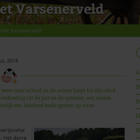
et Varsenerveld
Het Varsenerveld
us, 2018
A
D
weer naar school en de zomer loopt tot zijn eind.
verkoeling uit de put en de sproeier, een nieuw
D
urlijk een heleboel leuke gasten op onze
H
verijsselse
N
t. Het dorre