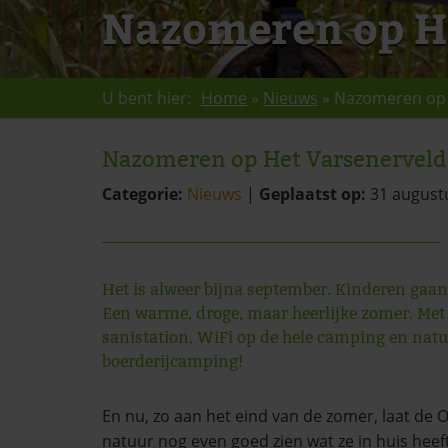
Nazomeren op H
U bent hier:
Home
»
Nieuws
»
Nazomeren op 
Nazomeren op Het Varsenerveld
Categorie:
Nieuws
|
Geplaatst op:
31 august
Het is alweer bijna september. Kinderen gaan 
Een warme, droge, maar heerlijke zomer. Met 
sanistation, WiFi op de hele camping en natu
boerderijcamping!
En nu, zo aan het eind van de zomer, laat de O
natuur nog even goed zien wat ze in huis heef