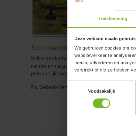
En 
tab
nieu
Toestemming
is g
wat
Deze website maakt gebruik
Kom nazomeren op onze boerde
We gebruiken cookies om cont
websiteverkeer te analyseren
Wilt u ook komen nazomeren met uw camper, c
media, adverteren en analys
ruimte en natuurlijk de natuur? Boek dan nu e
verstrekt of die ze hebben v
persoonlijk contact? U mag ons ook altijd be
Toestemmingsselectie
P.s. Gebruik deze handige
kampeerchecklist
, 
Noodzakelijk