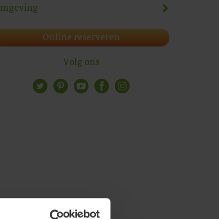
mgeving
Online reserveren
Volg ons