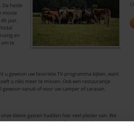
O
). De heide
en mooie
it jaar,
chtdal
rustig en
n om te
t u gewoon uw favoriete TV-programma kijken, want
oeft u niks meer te missen. Ook een restaurantje
al gewoon vanuit of voor uw camper of caravan.
onze kleine gasten hadden hier veel plezier van. We
rden ze meezingen met hun favoriete liedjes en
velingsfilmpjes werden gedeeld met campingvriendjes.