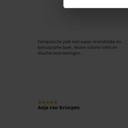
Fantastische plek met super vriendelijke en
behulpzame boer. Mooie schone toilet en
douche voorzieningen.
Anja van Krimpen