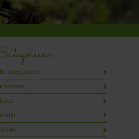
Categorieen
lle categorieën
e boerderij
ieren
andig
ieuws