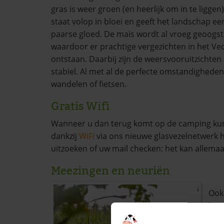
gras is weer groen (en heerlijk om in te liggen
staat volop in bloei en geeft het landschap e
paarse gloed. De mais wordt al vroeg geoogst d
waardoor er prachtige vergezichten in het Ve
ontstaan. Daarbij zijn de weersvooruitzichten 
stabiel. Al met al de perfecte omstandighede
wandelen of fietsen.
Gratis Wifi
Wanneer u dan terug komt op de camping kun
dankzij
WiFi
via ons nieuwe glasvezelnetwerk h
uitzoeken of uw mail checken: het kan allema
Meezingen en neuriën
Ook 
hoo
lie