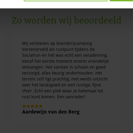
Zo worden wij beoordeeld
Wij verbleven op boerderijcamping
Varsenerveld als rustpunt tijdens de
Socialrun en het was echt een verademing.
Vanaf het eerste moment enorm vriendelijk
ontvangen. Het sanitair is schoon en goed
verzorgd, alles keurig onderhouden. Het
terrein zelf ligt prachtig, met weids uitzicht
over het landsgoed en een rustige, fijne
sfeer. Echt een plek waar je helemaal tot
rust kunt komen. Een aanrader!
Aardewijn van den Berg