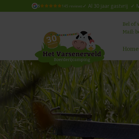
Al 30 jaar gastvrij
M
5
145 reviews
Bel of
Mail:
b
Home