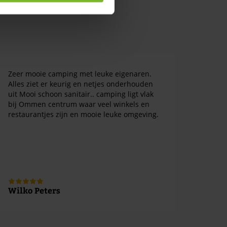
Zeer mooie camping met leuke eigenaren.
Alles ziet er keurig en netjes onderhouden
uit Mooi schoon sanitair.. camping ligt vlak
bij Ommen centrum waar veel winkels en
restaurantjes zijn en mooie leuke omgeving.
Wilko Peters