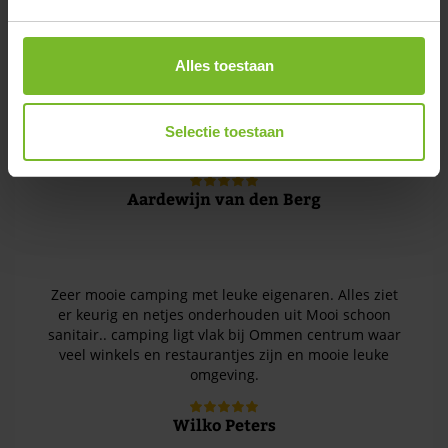
Wij verbleven op boerderijcamping Varsenerveld als
rustpunt tijdens de Socialrun en het was echt een
verademing. Vanaf het eerste moment enorm
Alles toestaan
vriendelijk ontvangen. Het sanitair is schoon en goed
verzorgd, alles keurig onderhouden. Het terrein zelf
ligt prachtig, met weids uitzicht over het landsgoed
en een rustige, fijne sfeer. Echt een plek waar je
Selectie toestaan
helemaal tot rust kunt komen. Een aanrader!
Aardewijn van den Berg
Zeer mooie camping met leuke eigenaren. Alles ziet
er keurig en netjes onderhouden uit Mooi schoon
sanitair.. camping ligt vlak bij Ommen centrum waar
veel winkels en restaurantjes zijn en mooie leuke
omgeving.
Wilko Peters