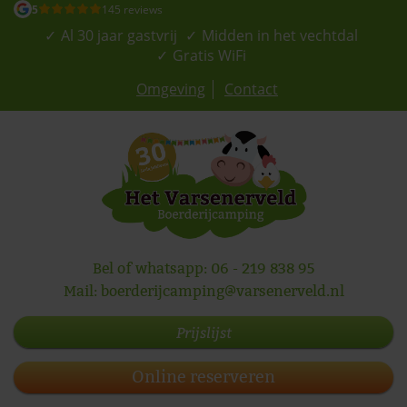
5
145 reviews
Al 30 jaar gastvrij
Midden in het vechtdal
Gratis WiFi
Omgeving
Contact
Bel of whatsapp:
06 - 219 838 95
Mail:
boerderijcamping@varsenerveld.nl
Prijslijst
Online reserveren