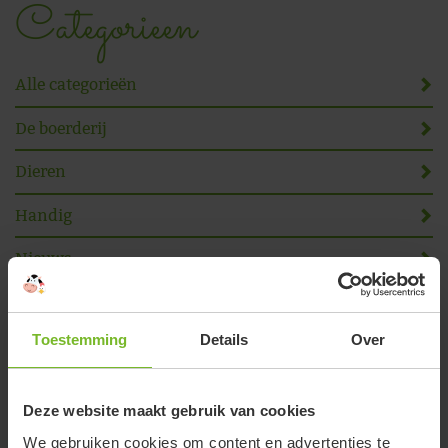
Categorieen
Alle categorieën
De boerderij
Dieren
Handig
Nieuws
Omgeving
Toestemming
Details
Over
Online reserveren
Volg ons
Deze website maakt gebruik van cookies
We gebruiken cookies om content en advertenties te