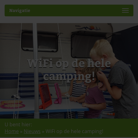
Navigatie
WiFi op de hele
camping!
U bent hier:
Home
»
Nieuws
»
WiFi op de hele camping!