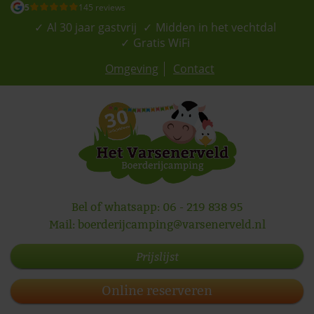
5
145 reviews
Al 30 jaar gastvrij
Midden in het vechtdal
Gratis WiFi
Omgeving
Contact
Bel of whatsapp:
06 - 219 838 95
Mail:
boerderijcamping@varsenerveld.nl
Prijslijst
Online reserveren