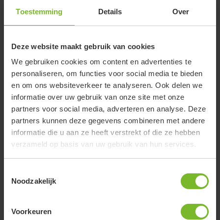
Toestemming
Details
Over
Deze website maakt gebruik van cookies
We gebruiken cookies om content en advertenties te
personaliseren, om functies voor social media te bieden
en om ons websiteverkeer te analyseren. Ook delen we
informatie over uw gebruik van onze site met onze
Het Varsenerveld
partners voor social media, adverteren en analyse. Deze
partners kunnen deze gegevens combineren met andere
informatie die u aan ze heeft verstrekt of die ze hebben
verzameld op basis van uw gebruik van hun services.
Kamperen bij de boer
Plattegrond
Toestemmingsselectie
Noodzakelijk
Sanitairgebouw
Voorkeuren
SVR Camping