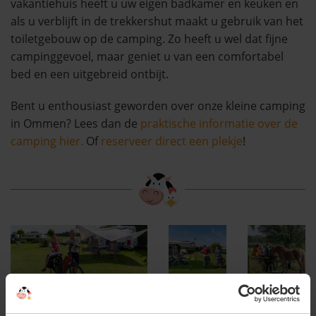
vakantiehuis heeft u uw eigen badkamer en keuken en
als u verblijft in de trekkershut maakt u gebruik van het
toiletgebouw op de camping. Zo heeft u wel dat fijne
campinggevoel, maar geniet u van een comfortabel
bed en een uitgebreid ontbijt.
Bent u enthousiast geworden over onze kleine camping
in Ommen? Lees dan de
praktische informatie over de
camping hier.
Of
reserveer direct een plekje
!