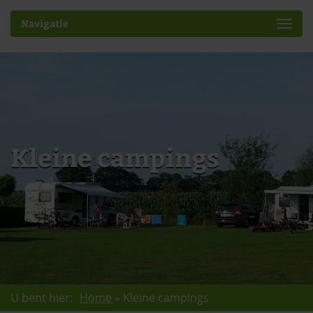
Navigatie
Kleine campings
U bent hier:
Home
»
Kleine campings