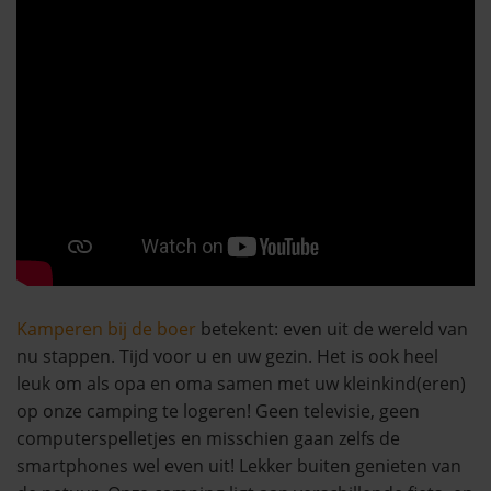
Kamperen bij de boer
betekent: even uit de wereld van
nu stappen. Tijd voor u en uw gezin. Het is ook heel
leuk om als opa en oma samen met uw kleinkind(eren)
op onze camping te logeren! Geen televisie, geen
computerspelletjes en misschien gaan zelfs de
smartphones wel even uit! Lekker buiten genieten van