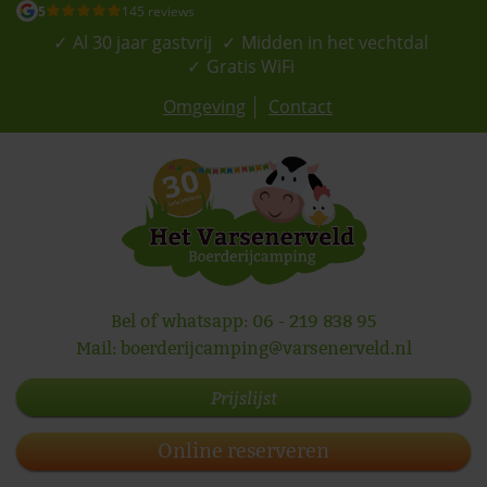
5
145 reviews
Al 30 jaar gastvrij
Midden in het vechtdal
Gratis WiFi
Omgeving
Contact
Bel of whatsapp:
06 - 219 838 95
Mail:
boerderijcamping@varsenerveld.nl
Prijslijst
Online reserveren