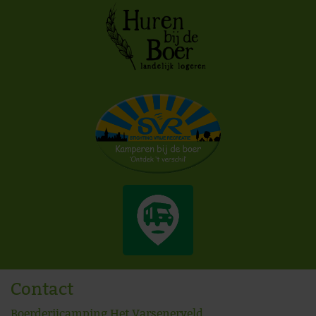
Contact
Boerderijcamping Het Varsenerveld