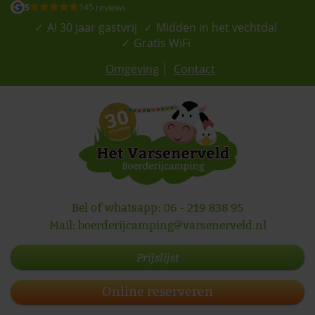
5
145 reviews
Al 30 jaar gastvrij
Midden in het vechtdal
Gratis WiFi
Omgeving
Contact
Bel of whatsapp:
06 - 219 838 95
Mail:
boerderijcamping@varsenerveld.nl
Prijslijst
Online reserveren