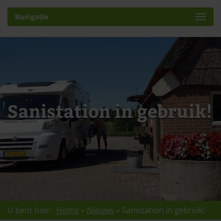
Navigatie
Sanistation in gebruik!
U bent hier:
Home
»
Nieuws
»
Sanistation in gebruik!