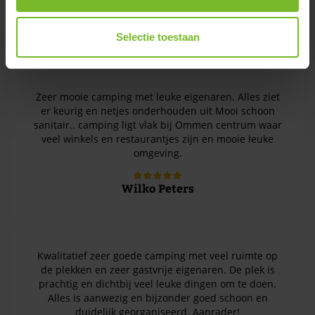
Aardewijn van den Berg
Selectie toestaan
Zeer mooie camping met leuke eigenaren. Alles ziet
er keurig en netjes onderhouden uit Mooi schoon
sanitair.. camping ligt vlak bij Ommen centrum waar
veel winkels en restaurantjes zijn en mooie leuke
omgeving.
Wilko Peters
Kwalitatief zeer goede camping met veel ruimte op
de plekken en zeer gastvrije eigenaren. De plek is
prachtig en dichtbij veel leuke dingen om te doen.
Alles is aanwezig en bijzonder goed schoon en
duidelijk georganiseerd. Aanrader!